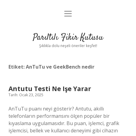
menüyü
Anasayfa
aç
Gizlilik Politikası
Parıltılı Fikir Kutusu
Yasal Uyarı
Şıklıkla dolu neşeli öneriler keşfet!
Hakkımızda
Etiket:
AnTuTu ve GeekBench nedir
Antutu Testi Ne Işe Yarar
Tarih: Ocak 23, 2025
AnTuTu puanı neyi gösterir? Antutu, akıllı
telefonların performansını ölçen popüler bir
kıyaslama uygulamasıdır. Bu puan, işlemci, grafik
işlemcisi, bellek ve kullanıcı deneyimi gibi cihazın