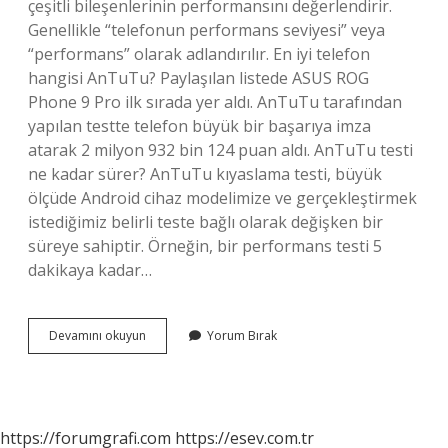
çeşitli bileşenlerinin performansını değerlendirir.
Genellikle “telefonun performans seviyesi” veya
“performans” olarak adlandırılır. En iyi telefon
hangisi AnTuTu? Paylaşılan listede ASUS ROG
Phone 9 Pro ilk sırada yer aldı. AnTuTu tarafından
yapılan testte telefon büyük bir başarıya imza
atarak 2 milyon 932 bin 124 puan aldı. AnTuTu testi
ne kadar sürer? AnTuTu kıyaslama testi, büyük
ölçüde Android cihaz modelimize ve gerçekleştirmek
istediğimiz belirli teste bağlı olarak değişken bir
süreye sahiptir. Örneğin, bir performans testi 5
dakikaya kadar…
Antutu
Devamını okuyun
Yorum Bırak
Testi
Ne
Işe
Yarar
https://forumgrafi.com
https://esev.com.tr