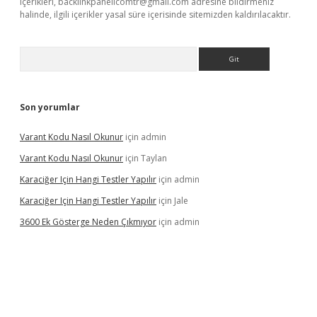
içerikleri,
backlinkpanelicomtr@gmail.com
adresine bildirmeniz
halinde, ilgili içerikler yasal süre içerisinde sitemizden kaldırılacaktır.
Arama
Son yorumlar
Varant Kodu Nasıl Okunur
için
admin
Varant Kodu Nasıl Okunur
için
Taylan
Karaciğer Için Hangi Testler Yapılır
için
admin
Karaciğer Için Hangi Testler Yapılır
için
Jale
3600 Ek Gösterge Neden Çıkmıyor
için
admin