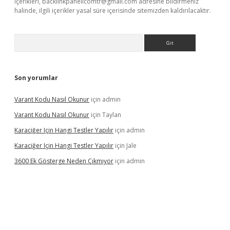
içerikleri,
backlinkpanelicomtr@gmail.com
adresine bildirmeniz
halinde, ilgili içerikler yasal süre içerisinde sitemizden kaldırılacaktır.
Arama
Son yorumlar
Varant Kodu Nasıl Okunur
için
admin
Varant Kodu Nasıl Okunur
için
Taylan
Karaciğer Için Hangi Testler Yapılır
için
admin
Karaciğer Için Hangi Testler Yapılır
için
Jale
3600 Ek Gösterge Neden Çıkmıyor
için
admin