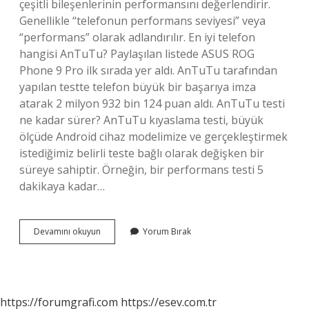
çeşitli bileşenlerinin performansını değerlendirir.
Genellikle “telefonun performans seviyesi” veya
“performans” olarak adlandırılır. En iyi telefon
hangisi AnTuTu? Paylaşılan listede ASUS ROG
Phone 9 Pro ilk sırada yer aldı. AnTuTu tarafından
yapılan testte telefon büyük bir başarıya imza
atarak 2 milyon 932 bin 124 puan aldı. AnTuTu testi
ne kadar sürer? AnTuTu kıyaslama testi, büyük
ölçüde Android cihaz modelimize ve gerçekleştirmek
istediğimiz belirli teste bağlı olarak değişken bir
süreye sahiptir. Örneğin, bir performans testi 5
dakikaya kadar…
Antutu
Devamını okuyun
Yorum Bırak
Testi
Ne
Işe
Yarar
https://forumgrafi.com
https://esev.com.tr