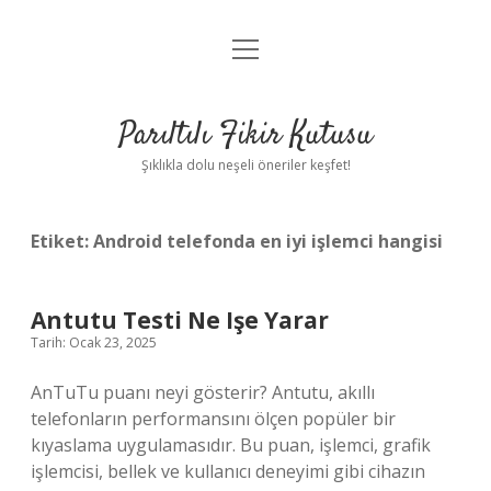
menüyü
Anasayfa
aç
Gizlilik Politikası
Parıltılı Fikir Kutusu
Yasal Uyarı
Şıklıkla dolu neşeli öneriler keşfet!
Hakkımızda
Etiket:
Android telefonda en iyi işlemci hangisi
Antutu Testi Ne Işe Yarar
Tarih: Ocak 23, 2025
AnTuTu puanı neyi gösterir? Antutu, akıllı
telefonların performansını ölçen popüler bir
kıyaslama uygulamasıdır. Bu puan, işlemci, grafik
işlemcisi, bellek ve kullanıcı deneyimi gibi cihazın