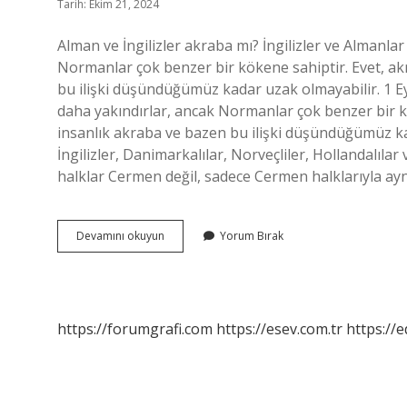
Tarih: Ekim 21, 2024
Alman ve İngilizler akraba mı? İngilizler ve Almanlar
Normanlar çok benzer bir kökene sahiptir. Evet, a
bu ilişki düşündüğümüz kadar uzak olmayabilir. 1 Eyl
daha yakındırlar, ancak Normanlar çok benzer bir 
insanlık akraba ve bazen bu ilişki düşündüğümüz kad
İngilizler, Danimarkalılar, Norveçliler, Hollandalılar
halklar Cermen değil, sadece Cermen halklarıyla ayn
Almanlar
Devamını okuyun
Yorum Bırak
Ile
Ingilizler
Akraba
Mı
https://forumgrafi.com
https://esev.com.tr
https://