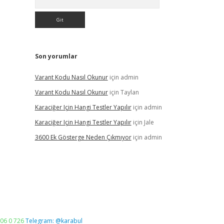
Son yorumlar
Varant Kodu Nasıl Okunur
için
admin
Varant Kodu Nasıl Okunur
için
Taylan
Karaciğer Için Hangi Testler Yapılır
için
admin
Karaciğer Için Hangi Testler Yapılır
için
Jale
3600 Ek Gösterge Neden Çıkmıyor
için
admin
06 0 726
Telegram: @karabul