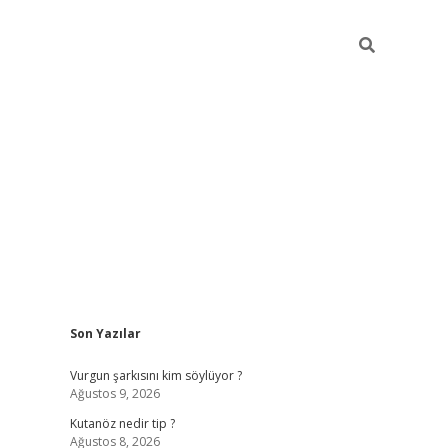
Sidebar
Son Yazılar
betci
Vurgun şarkısını kim söylüyor ?
Ağustos 9, 2026
Kutanöz nedir tip ?
Ağustos 8, 2026