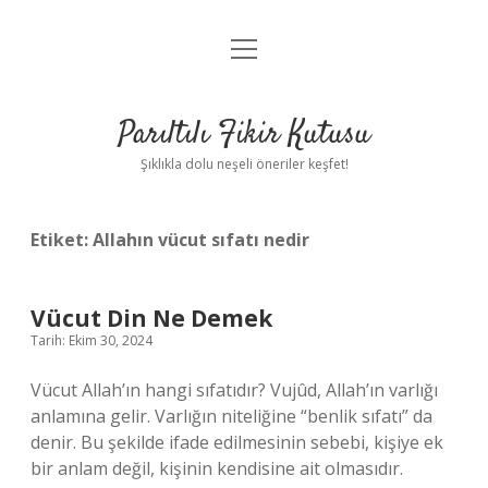
menüyü
Anasayfa
aç
Gizlilik Politikası
Parıltılı Fikir Kutusu
Yasal Uyarı
Şıklıkla dolu neşeli öneriler keşfet!
Hakkımızda
Etiket:
Allahın vücut sıfatı nedir
Vücut Din Ne Demek
Tarih: Ekim 30, 2024
Vücut Allah’ın hangi sıfatıdır? Vujûd, Allah’ın varlığı
anlamına gelir. Varlığın niteliğine “benlik sıfatı” da
denir. Bu şekilde ifade edilmesinin sebebi, kişiye ek
bir anlam değil, kişinin kendisine ait olmasıdır.