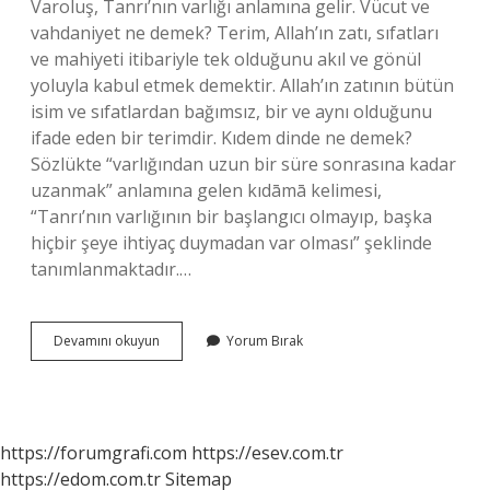
Varoluş, Tanrı’nın varlığı anlamına gelir. Vücut ve
vahdaniyet ne demek? Terim, Allah’ın zatı, sıfatları
ve mahiyeti itibariyle tek olduğunu akıl ve gönül
yoluyla kabul etmek demektir. Allah’ın zatının bütün
isim ve sıfatlardan bağımsız, bir ve aynı olduğunu
ifade eden bir terimdir. Kıdem dinde ne demek?
Sözlükte “varlığından uzun bir süre sonrasına kadar
uzanmak” anlamına gelen kıdāmā kelimesi,
“Tanrı’nın varlığının bir başlangıcı olmayıp, başka
hiçbir şeye ihtiyaç duymadan var olması” şeklinde
tanımlanmaktadır.…
Vücut
Devamını okuyun
Yorum Bırak
Din
Ne
Demek
https://forumgrafi.com
https://esev.com.tr
https://edom.com.tr
Sitemap