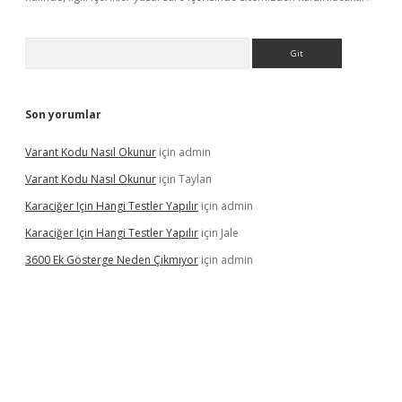
Arama
Son yorumlar
Varant Kodu Nasıl Okunur
için
admin
Varant Kodu Nasıl Okunur
için
Taylan
Karaciğer Için Hangi Testler Yapılır
için
admin
Karaciğer Için Hangi Testler Yapılır
için
Jale
3600 Ek Gösterge Neden Çıkmıyor
için
admin
ci