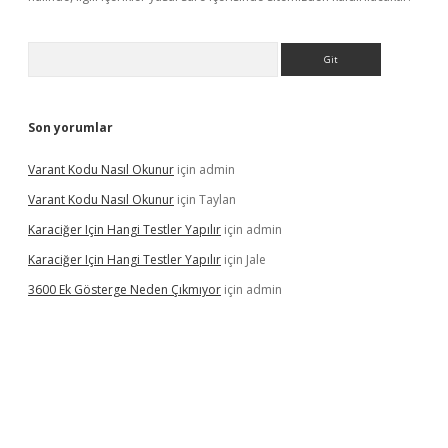
Arama
Son yorumlar
Varant Kodu Nasıl Okunur
için
admin
Varant Kodu Nasıl Okunur
için
Taylan
Karaciğer Için Hangi Testler Yapılır
için
admin
Karaciğer Için Hangi Testler Yapılır
için
Jale
3600 Ek Gösterge Neden Çıkmıyor
için
admin
etci