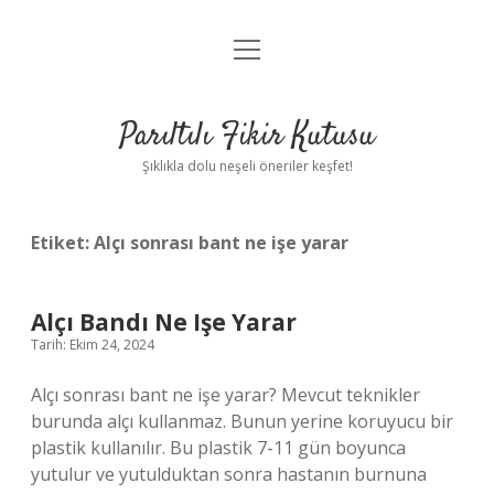
menüyü
Anasayfa
aç
Gizlilik Politikası
Parıltılı Fikir Kutusu
Yasal Uyarı
Şıklıkla dolu neşeli öneriler keşfet!
Hakkımızda
Etiket:
Alçı sonrası bant ne işe yarar
Alçı Bandı Ne Işe Yarar
Tarih: Ekim 24, 2024
Alçı sonrası bant ne işe yarar? Mevcut teknikler
burunda alçı kullanmaz. Bunun yerine koruyucu bir
plastik kullanılır. Bu plastik 7-11 gün boyunca
yutulur ve yutulduktan sonra hastanın burnuna