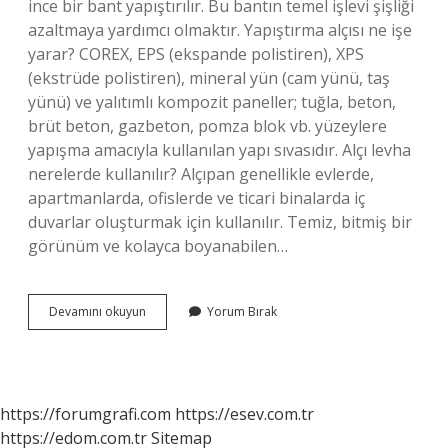
ince bir bant yapıştırılır. Bu bantın temel işlevi şişliği
azaltmaya yardımcı olmaktır. Yapıştırma alçısı ne işe
yarar? COREX, EPS (ekspande polistiren), XPS
(ekstrüde polistiren), mineral yün (cam yünü, taş
yünü) ve yalıtımlı kompozit paneller; tuğla, beton,
brüt beton, gazbeton, pomza blok vb. yüzeylere
yapışma amacıyla kullanılan yapı sıvasıdır. Alçı levha
nerelerde kullanılır? Alçıpan genellikle evlerde,
apartmanlarda, ofislerde ve ticari binalarda iç
duvarlar oluşturmak için kullanılır. Temiz, bitmiş bir
görünüm ve kolayca boyanabilen…
Alçı
Devamını okuyun
Yorum Bırak
Bandı
Ne
Işe
Yarar
https://forumgrafi.com
https://esev.com.tr
https://edom.com.tr
Sitemap