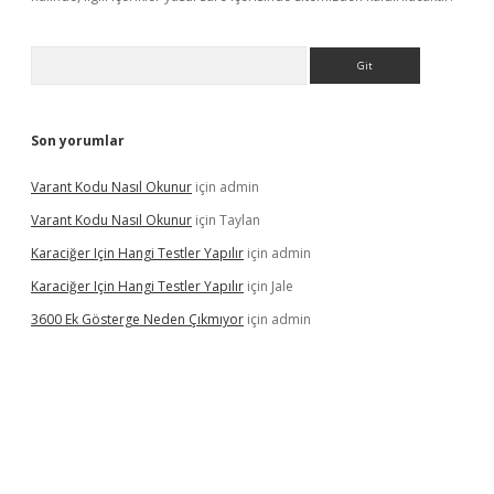
Arama
Son yorumlar
Varant Kodu Nasıl Okunur
için
admin
Varant Kodu Nasıl Okunur
için
Taylan
Karaciğer Için Hangi Testler Yapılır
için
admin
Karaciğer Için Hangi Testler Yapılır
için
Jale
3600 Ek Gösterge Neden Çıkmıyor
için
admin
etci