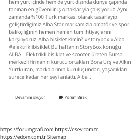
hem yurt içinde hem de yurt dışında dünya çapında
tanınan en güvenilir iş ortaklarıyla çalışıyoruz. Aynı
zamanda %100 Türk markası olarak tasarlayıp
geliştirdiğimiz Alba Star markamızla amatör ve spor
balıkçılığının hemen hemen tüm ihtiyaçlarını
karşılıyoruz. Alba bisiklet kimin? #storybox #Alba
#elektriklibisiklet Bu haftanın StoryBox konuğu
ALBA… Elektrikli bisiklet ve scooter üreten Bursa
merkezli firmanın kurucu ortakları Bora Urş ve Alkın
Yurtkuran, markalarının kuruluşundan, yaşadıkları
sürece kadar her şeyi anlattı. Alba…
Alba
Devamını okuyun
Yorum Bırak
Sahibi
Kim
https://forumgrafi.com
https://esev.com.tr
https://edom.com.tr
Sitemap