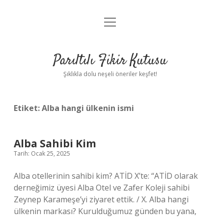
menüyü
Anasayfa
aç
Gizlilik Politikası
Parıltılı Fikir Kutusu
Yasal Uyarı
Şıklıkla dolu neşeli öneriler keşfet!
Hakkımızda
Etiket:
Alba hangi ülkenin ismi
Alba Sahibi Kim
Tarih: Ocak 25, 2025
Alba otellerinin sahibi kim? ATİD X’te: “ATİD olarak
derneğimiz üyesi Alba Otel ve Zafer Koleji sahibi
Zeynep Karameşe’yi ziyaret ettik. / X. Alba hangi
ülkenin markası? Kurulduğumuz günden bu yana,