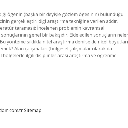
ldiği ögenin (başka bir deyişle gözlem ögesinin) bulunduğu
nin gerçekleştirildiği araştırma tekniğine verilen addır.
iteratür taraması); İncelenen problemin kavramsal
onuçlarının genel bir bakışıdır. Elde edilen sonuçların nele
 Bu yönteme sıklıkla nitel araştırma denilse de nicel boyutları
e demek? Alan çalışmaları (bölgesel çalışmalar olarak da
rel bölgelerle ilgili disiplinler arası araştırma ve öğrenme
edom.com.tr
Sitemap