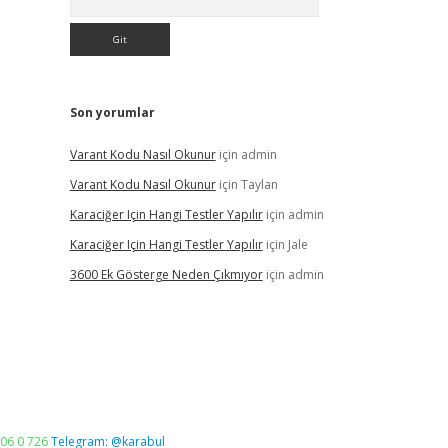
Son yorumlar
Varant Kodu Nasıl Okunur
için
admin
Varant Kodu Nasıl Okunur
için
Taylan
Karaciğer Için Hangi Testler Yapılır
için
admin
Karaciğer Için Hangi Testler Yapılır
için
Jale
3600 Ek Gösterge Neden Çıkmıyor
için
admin
06 0 726
Telegram: @karabul