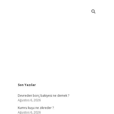
Sidebar
Son Yazılar
betci
Devreden borç bakiyesi ne demek ?
Ağustos 6, 2026
Kumru kuşu ne zikreder ?
Ağustos 6, 2026