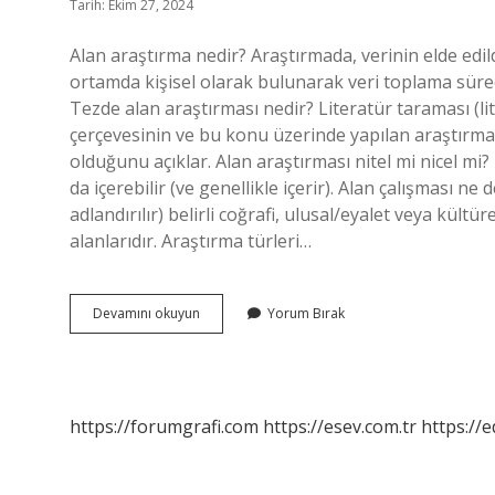
Tarih: Ekim 27, 2024
Alan araştırma nedir? Araştırmada, verinin elde edi
ortamda kişisel olarak bulunarak veri toplama süreci
Tezde alan araştırması nedir? Literatür taraması (l
çerçevesinin ve bu konu üzerinde yapılan araştırma s
olduğunu açıklar. Alan araştırması nitel mi nicel mi?
da içerebilir (ve genellikle içerir). Alan çalışması n
adlandırılır) belirli coğrafi, ulusal/eyalet veya kültü
alanlarıdır. Araştırma türleri…
Alan
Devamını okuyun
Yorum Bırak
Araştırma
Ne
Demek
https://forumgrafi.com
https://esev.com.tr
https://