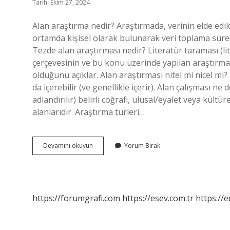
Tarih: Ekim 27, 2024
Alan araştırma nedir? Araştırmada, verinin elde edi
ortamda kişisel olarak bulunarak veri toplama süreci
Tezde alan araştırması nedir? Literatür taraması (l
çerçevesinin ve bu konu üzerinde yapılan araştırma s
olduğunu açıklar. Alan araştırması nitel mi nicel mi?
da içerebilir (ve genellikle içerir). Alan çalışması n
adlandırılır) belirli coğrafi, ulusal/eyalet veya kültü
alanlarıdır. Araştırma türleri…
Alan
Devamını okuyun
Yorum Bırak
Araştırma
Ne
Demek
https://forumgrafi.com
https://esev.com.tr
https://