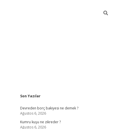
Sidebar
Son Yazılar
betci
Devreden borç bakiyesi ne demek ?
Ağustos 6, 2026
Kumru kuşu ne zikreder ?
Ağustos 6, 2026