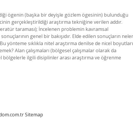
ldiği ögenin (başka bir deyişle gözlem ögesinin) bulunduğu
nin gerçekleştirildiği araştırma tekniğine verilen addır.
iteratür taraması); İncelenen problemin kavramsal
onuçlarının genel bir bakışıdır. Elde edilen sonuçların nele
 Bu yönteme sıklıkla nitel araştırma denilse de nicel boyutları
e demek? Alan çalışmaları (bölgesel çalışmalar olarak da
rel bölgelerle ilgili disiplinler arası araştırma ve öğrenme
edom.com.tr
Sitemap