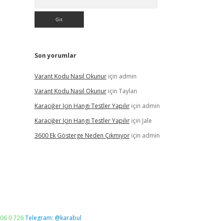
Son yorumlar
Varant Kodu Nasıl Okunur
için
admin
Varant Kodu Nasıl Okunur
için
Taylan
Karaciğer Için Hangi Testler Yapılır
için
admin
Karaciğer Için Hangi Testler Yapılır
için
Jale
3600 Ek Gösterge Neden Çıkmıyor
için
admin
06 0 726
Telegram: @karabul