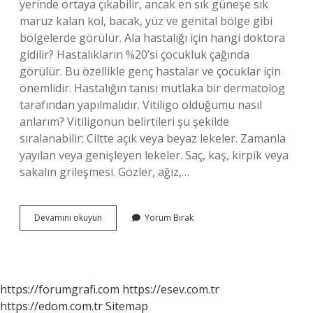
yerinde ortaya çıkabilir, ancak en sık güneşe sık
maruz kalan kol, bacak, yüz ve genital bölge gibi
bölgelerde görülür. Ala hastalığı için hangi doktora
gidilir? Hastalıkların %20’si çocukluk çağında
görülür. Bu özellikle genç hastalar ve çocuklar için
önemlidir. Hastalığın tanısı mutlaka bir dermatolog
tarafından yapılmalıdır. Vitiligo olduğumu nasıl
anlarım? Vitiligonun belirtileri şu şekilde
sıralanabilir: Ciltte açık veya beyaz lekeler. Zamanla
yayılan veya genişleyen lekeler. Saç, kaş, kirpik veya
sakalın grileşmesi. Gözler, ağız,…
Vücutta
Devamını okuyun
Yorum Bırak
Ala
Neden
Çıkar
https://forumgrafi.com
https://esev.com.tr
https://edom.com.tr
Sitemap