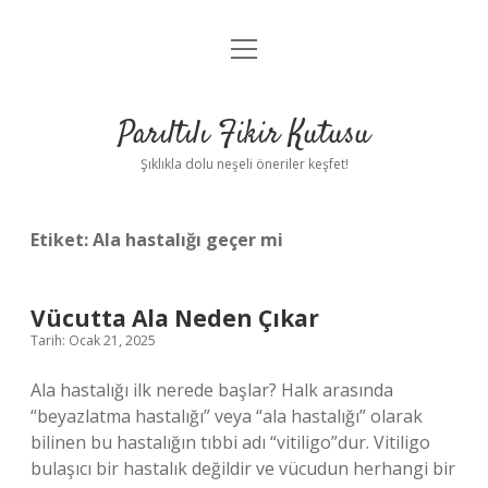
menüyü
Anasayfa
aç
Gizlilik Politikası
Parıltılı Fikir Kutusu
Yasal Uyarı
Şıklıkla dolu neşeli öneriler keşfet!
Hakkımızda
Etiket:
Ala hastalığı geçer mi
Vücutta Ala Neden Çıkar
Tarih: Ocak 21, 2025
Ala hastalığı ilk nerede başlar? Halk arasında
“beyazlatma hastalığı” veya “ala hastalığı” olarak
bilinen bu hastalığın tıbbi adı “vitiligo”dur. Vitiligo
bulaşıcı bir hastalık değildir ve vücudun herhangi bir