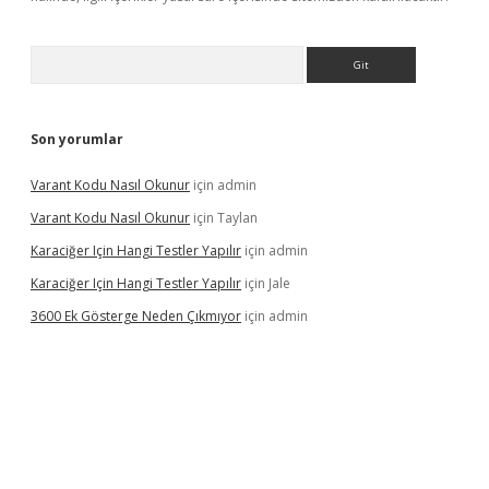
Arama
Son yorumlar
Varant Kodu Nasıl Okunur
için
admin
Varant Kodu Nasıl Okunur
için
Taylan
Karaciğer Için Hangi Testler Yapılır
için
admin
Karaciğer Için Hangi Testler Yapılır
için
Jale
3600 Ek Gösterge Neden Çıkmıyor
için
admin
tci