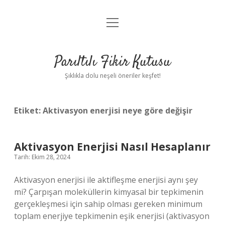
menüyü
Anasayfa
aç
Gizlilik Politikası
Parıltılı Fikir Kutusu
Yasal Uyarı
Şıklıkla dolu neşeli öneriler keşfet!
Hakkımızda
Etiket:
Aktivasyon enerjisi neye göre değişir
Aktivasyon Enerjisi Nasıl Hesaplanır
Tarih: Ekim 28, 2024
Aktivasyon enerjisi ile aktifleşme enerjisi aynı şey
mi? Çarpışan moleküllerin kimyasal bir tepkimenin
gerçekleşmesi için sahip olması gereken minimum
toplam enerjiye tepkimenin eşik enerjisi (aktivasyon