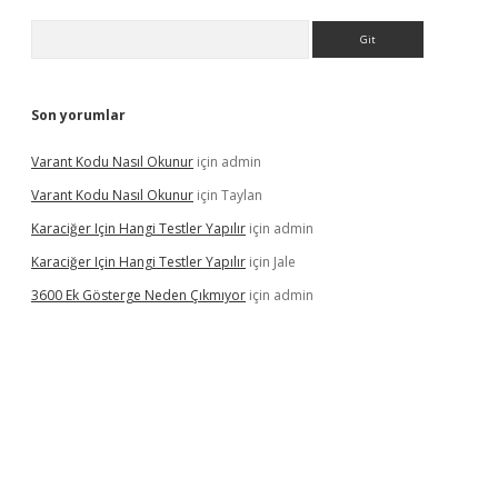
Arama
Son yorumlar
Varant Kodu Nasıl Okunur
için
admin
Varant Kodu Nasıl Okunur
için
Taylan
Karaciğer Için Hangi Testler Yapılır
için
admin
Karaciğer Için Hangi Testler Yapılır
için
Jale
3600 Ek Gösterge Neden Çıkmıyor
için
admin
etci