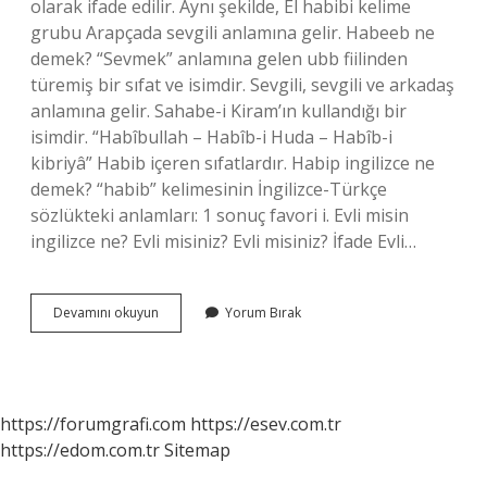
olarak ifade edilir. Aynı şekilde, El habibi kelime
grubu Arapçada sevgili anlamına gelir. Habeeb ne
demek? “Sevmek” anlamına gelen ubb fiilinden
türemiş bir sıfat ve isimdir. Sevgili, sevgili ve arkadaş
anlamına gelir. Sahabe-i Kiram’ın kullandığı bir
isimdir. “Habîbullah – Habîb-i Huda – Habîb-i
kibriyâ” Habib içeren sıfatlardır. Habip ingilizce ne
demek? “habib” kelimesinin İngilizce-Türkçe
sözlükteki anlamları: 1 sonuç favori i. Evli misin
ingilizce ne? Evli misiniz? Evli misiniz? İfade Evli…
Habibi
Devamını okuyun
Yorum Bırak
Ingilizce
Ne
Demek
https://forumgrafi.com
https://esev.com.tr
https://edom.com.tr
Sitemap