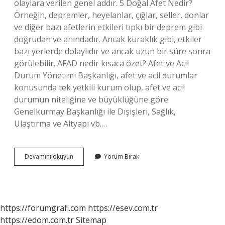
olaylara verilen genel addır. 5 Doğal Afet Nedir?
Örneğin, depremler, heyelanlar, çığlar, seller, donlar
ve diğer bazı afetlerin etkileri tıpkı bir deprem gibi
doğrudan ve anındadır. Ancak kuraklık gibi, etkiler
bazı yerlerde dolaylıdır ve ancak uzun bir süre sonra
görülebilir. AFAD nedir kısaca özet? Afet ve Acil
Durum Yönetimi Başkanlığı, afet ve acil durumlar
konusunda tek yetkili kurum olup, afet ve acil
durumun niteliğine ve büyüklüğüne göre
Genelkurmay Başkanlığı ile Dışişleri, Sağlık,
Ulaştırma ve Altyapı vb.…
Afad
Devamını okuyun
Yorum Bırak
A
Göre
Afet
Nedir
https://forumgrafi.com
https://esev.com.tr
https://edom.com.tr
Sitemap