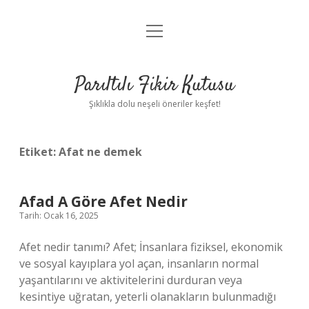
menüyü
Anasayfa
aç
Gizlilik Politikası
Parıltılı Fikir Kutusu
Yasal Uyarı
Şıklıkla dolu neşeli öneriler keşfet!
Hakkımızda
Etiket:
Afat ne demek
Afad A Göre Afet Nedir
Tarih: Ocak 16, 2025
Afet nedir tanımı? Afet; İnsanlara fiziksel, ekonomik
ve sosyal kayıplara yol açan, insanların normal
yaşantılarını ve aktivitelerini durduran veya
kesintiye uğratan, yeterli olanakların bulunmadığı