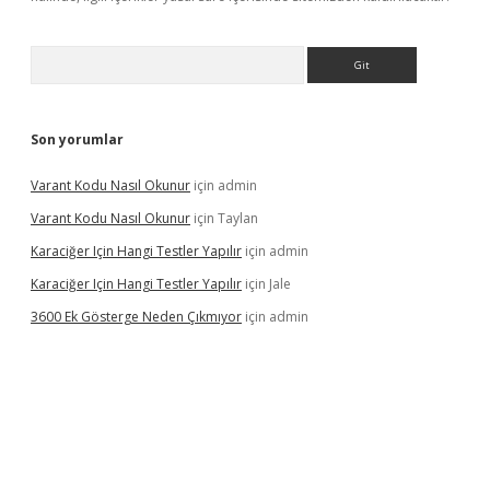
Arama
Son yorumlar
Varant Kodu Nasıl Okunur
için
admin
Varant Kodu Nasıl Okunur
için
Taylan
Karaciğer Için Hangi Testler Yapılır
için
admin
Karaciğer Için Hangi Testler Yapılır
için
Jale
3600 Ek Gösterge Neden Çıkmıyor
için
admin
ci