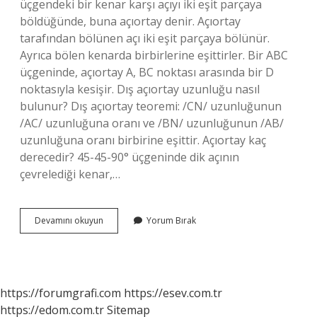
üçgendeki bir kenar karşı açıyı iki eşit parçaya
böldüğünde, buna açıortay denir. Açıortay
tarafından bölünen açı iki eşit parçaya bölünür.
Ayrıca bölen kenarda birbirlerine eşittirler. Bir ABC
üçgeninde, açıortay A, BC noktası arasında bir D
noktasıyla kesişir. Dış açıortay uzunluğu nasıl
bulunur? Dış açıortay teoremi: /CN/ uzunluğunun
/AC/ uzunluğuna oranı ve /BN/ uzunluğunun /AB/
uzunluğuna oranı birbirine eşittir. Açıortay kaç
derecedir? 45-45-90° üçgeninde dik açının
çevrelediği kenar,…
Açıortay
Devamını okuyun
Yorum Bırak
Nasıl
Bulunur
7
Sınıf
https://forumgrafi.com
https://esev.com.tr
https://edom.com.tr
Sitemap