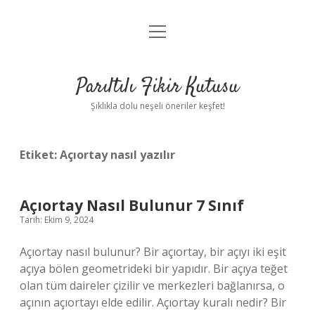
menüyü
Anasayfa
aç
Gizlilik Politikası
Parıltılı Fikir Kutusu
Yasal Uyarı
Şıklıkla dolu neşeli öneriler keşfet!
Hakkımızda
Etiket:
Açıortay nasıl yazılır
Açıortay Nasıl Bulunur 7 Sınıf
Tarih: Ekim 9, 2024
Açıortay nasıl bulunur? Bir açıortay, bir açıyı iki eşit
açıya bölen geometrideki bir yapıdır. Bir açıya teğet
olan tüm daireler çizilir ve merkezleri bağlanırsa, o
açının açıortayı elde edilir. Açıortay kuralı nedir? Bir