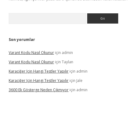
Arama
Son yorumlar
Varant Kodu Nasıl Okunur
için
admin
Varant Kodu Nasıl Okunur
için
Taylan
Karaciğer Için Hangi Testler Yapılır
için
admin
Karaciğer Için Hangi Testler Yapılır
için
Jale
3600 Ek Gösterge Neden Çıkmıyor
için
admin
etci