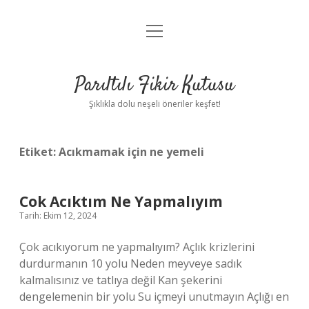
menüyü
Anasayfa
aç
Gizlilik Politikası
Parıltılı Fikir Kutusu
Yasal Uyarı
Şıklıkla dolu neşeli öneriler keşfet!
Hakkımızda
Etiket:
Acıkmamak için ne yemeli
Cok Acıktım Ne Yapmalıyım
Tarih: Ekim 12, 2024
Çok acıkıyorum ne yapmalıyım? Açlık krizlerini
durdurmanın 10 yolu Neden meyveye sadık
kalmalısınız ve tatlıya değil Kan şekerini
dengelemenin bir yolu Su içmeyi unutmayın Açlığı en