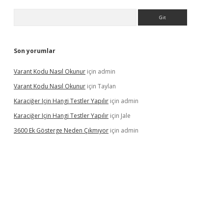
Arama
Son yorumlar
Varant Kodu Nasıl Okunur
için
admin
Varant Kodu Nasıl Okunur
için
Taylan
Karaciğer Için Hangi Testler Yapılır
için
admin
Karaciğer Için Hangi Testler Yapılır
için
Jale
3600 Ek Gösterge Neden Çıkmıyor
için
admin
etci