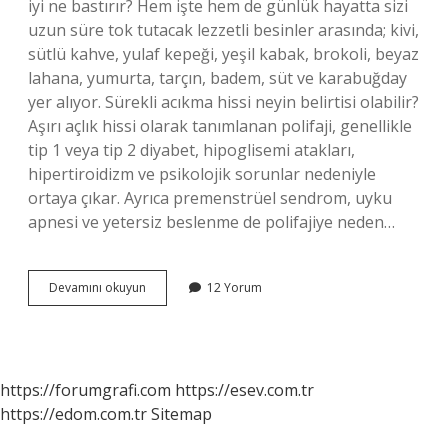
iyi ne bastırır? Hem işte hem de günlük hayatta sizi
uzun süre tok tutacak lezzetli besinler arasında; kivi,
sütlü kahve, yulaf kepeği, yeşil kabak, brokoli, beyaz
lahana, yumurta, tarçın, badem, süt ve karabuğday
yer alıyor. Sürekli acıkma hissi neyin belirtisi olabilir?
Aşırı açlık hissi olarak tanımlanan polifaji, genellikle
tip 1 veya tip 2 diyabet, hipoglisemi atakları,
hipertiroidizm ve psikolojik sorunlar nedeniyle
ortaya çıkar. Ayrıca premenstrüel sendrom, uyku
apnesi ve yetersiz beslenme de polifajiye neden…
Cok
Devamını okuyun
12 Yorum
Acıktım
Ne
Yapmalıyım
https://forumgrafi.com
https://esev.com.tr
https://edom.com.tr
Sitemap