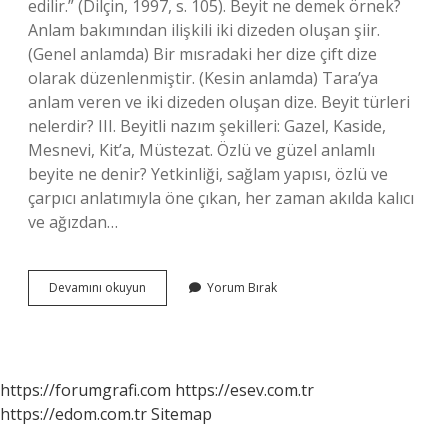
edilir.” (Dilçin, 1997, s. 105). Beyit ne demek örnek?
Anlam bakımından ilişkili iki dizeden oluşan şiir.
(Genel anlamda) Bir mısradaki her dize çift dize
olarak düzenlenmiştir. (Kesin anlamda) Tara’ya
anlam veren ve iki dizeden oluşan dize. Beyit türleri
nelerdir? III. Beyitli nazım şekilleri: Gazel, Kaside,
Mesnevi, Kit’a, Müstezat. Özlü ve güzel anlamlı
beyite ne denir? Yetkinliği, sağlam yapısı, özlü ve
çarpıcı anlatımıyla öne çıkan, her zaman akılda kalıcı
ve ağızdan…
En
Devamını okuyun
Yorum Bırak
Guzel
Beyit
Nedir
https://forumgrafi.com
https://esev.com.tr
https://edom.com.tr
Sitemap