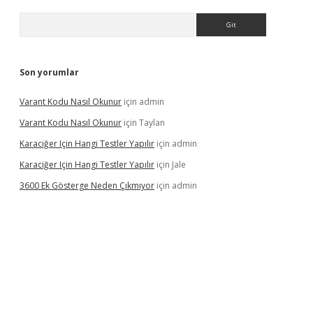
Arama
Son yorumlar
Varant Kodu Nasıl Okunur
için
admin
Varant Kodu Nasıl Okunur
için
Taylan
Karaciğer Için Hangi Testler Yapılır
için
admin
Karaciğer Için Hangi Testler Yapılır
için
Jale
3600 Ek Gösterge Neden Çıkmıyor
için
admin
etci