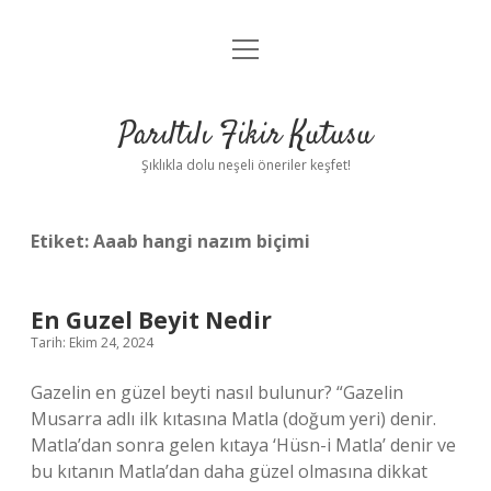
menüyü
Anasayfa
aç
Gizlilik Politikası
Parıltılı Fikir Kutusu
Yasal Uyarı
Şıklıkla dolu neşeli öneriler keşfet!
Hakkımızda
Etiket:
Aaab hangi nazım biçimi
En Guzel Beyit Nedir
Tarih: Ekim 24, 2024
Gazelin en güzel beyti nasıl bulunur? “Gazelin
Musarra adlı ilk kıtasına Matla (doğum yeri) denir.
Matla’dan sonra gelen kıtaya ‘Hüsn-i Matla’ denir ve
bu kıtanın Matla’dan daha güzel olmasına dikkat