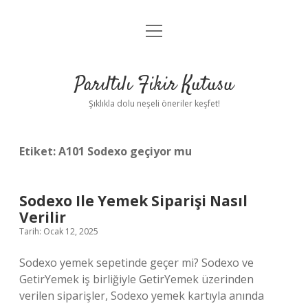
menüyü
Anasayfa
aç
Gizlilik Politikası
Parıltılı Fikir Kutusu
Yasal Uyarı
Şıklıkla dolu neşeli öneriler keşfet!
Hakkımızda
Etiket:
A101 Sodexo geçiyor mu
Sodexo Ile Yemek Siparişi Nasıl
Verilir
Tarih: Ocak 12, 2025
Sodexo yemek sepetinde geçer mi? Sodexo ve
GetirYemek iş birliğiyle GetirYemek üzerinden
verilen siparişler, Sodexo yemek kartıyla anında