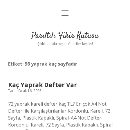
menüyü
Anasayfa
aç
Gizlilik Politikası
Parıltılı Fikir Kutusu
Yasal Uyarı
Şıklıkla dolu neşeli öneriler keşfet!
Hakkımızda
Etiket:
96 yaprak kaç sayfadır
Kaç Yaprak Defter Var
Tarih: Ocak 16, 2025
72 yaprak kareli defter kaç TL? En çok A4 Not
Defteri ile Karşılaştırılanlar Kordonlu, Kareli, 72
Sayfa, Plastik Kapaklı, Spiral. A4 Not Defteri,
Kordonlu, Kareli, 72 Sayfa, Plastik Kapaklı, Spiral