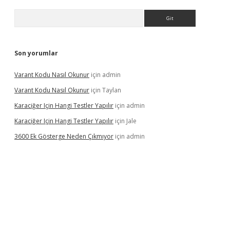
Arama
Son yorumlar
Varant Kodu Nasıl Okunur
için
admin
Varant Kodu Nasıl Okunur
için
Taylan
Karaciğer Için Hangi Testler Yapılır
için
admin
Karaciğer Için Hangi Testler Yapılır
için
Jale
3600 Ek Gösterge Neden Çıkmıyor
için
admin
etci