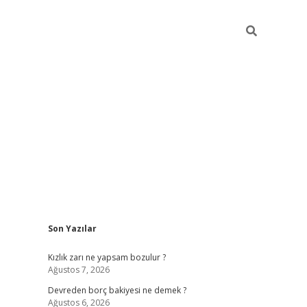
Sidebar
Son Yazılar
betci
Kızlık zarı ne yapsam bozulur ?
Ağustos 7, 2026
Devreden borç bakiyesi ne demek ?
Ağustos 6, 2026