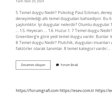
Tarih: Ekim 20, 2024
5 Temel duygu Nedir? Psikolog Paul Eckman, deneyi
deneyimlediği altı temel duygudan bahsediyor. Bu 6
şaşkınlıktır. İyi duygular nelerdir? Olumlu duygular.1
… 1.5. Heyecan. … 1.6. Huzur.1. 7 Temel duygu Nedir?
Greenberg’e göre yedi temel duygu vardır. Bunlar: k
8 Temel duygu Nedir? Plutchik, duyguları insanları v
faktörler olarak tanımlar. 8 temel kategori vardır:…
En
Devamını okuyun
Yorum Bırak
Güçlü
Duygu
Nedir
https://forumgrafi.com
https://esev.com.tr
https://