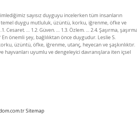
mlediğimiz sayısız duyguyu incelerken tüm insanların
 temel duygu mutluluk, üzüntü, korku, iğrenme, öfke ve
.1. Cesaret. … 1.2. Güven. … 1.3. Özlem. … 2.4. Şaşırma, şaşırma
 En önemli şey, bağlılıktan önce duygudur. Leslie S.
orku, üzüntü, öfke, iğrenme, utanç, heyecan ve şaşkınlıktır.
e hayvanları uyumlu ve dengeleyici davranışlara iten içsel
edom.com.tr
Sitemap