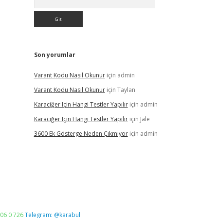
Son yorumlar
Varant Kodu Nasıl Okunur
için
admin
Varant Kodu Nasıl Okunur
için
Taylan
Karaciğer Için Hangi Testler Yapılır
için
admin
Karaciğer Için Hangi Testler Yapılır
için
Jale
3600 Ek Gösterge Neden Çıkmıyor
için
admin
06 0 726
Telegram: @karabul