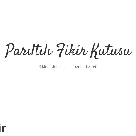
Parıltılı Fikir Kutusu
Şıklıkla dolu neşeli öneriler keşfet!
ir