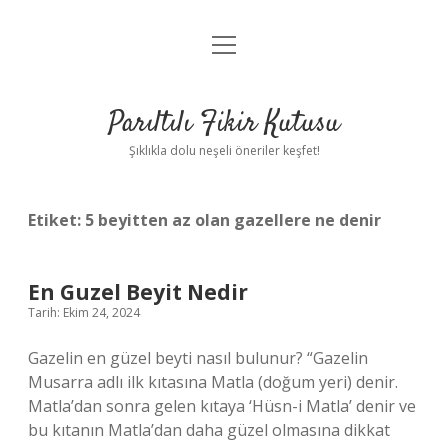
menüyü
Anasayfa
aç
Gizlilik Politikası
Parıltılı Fikir Kutusu
Yasal Uyarı
Şıklıkla dolu neşeli öneriler keşfet!
Hakkımızda
Etiket:
5 beyitten az olan gazellere ne denir
En Guzel Beyit Nedir
Tarih: Ekim 24, 2024
Gazelin en güzel beyti nasıl bulunur? “Gazelin
Musarra adlı ilk kıtasına Matla (doğum yeri) denir.
Matla’dan sonra gelen kıtaya ‘Hüsn-i Matla’ denir ve
bu kıtanın Matla’dan daha güzel olmasına dikkat