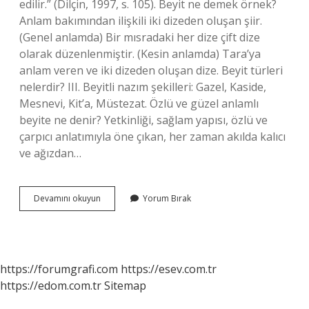
edilir.” (Dilçin, 1997, s. 105). Beyit ne demek örnek?
Anlam bakımından ilişkili iki dizeden oluşan şiir.
(Genel anlamda) Bir mısradaki her dize çift dize
olarak düzenlenmiştir. (Kesin anlamda) Tara’ya
anlam veren ve iki dizeden oluşan dize. Beyit türleri
nelerdir? III. Beyitli nazım şekilleri: Gazel, Kaside,
Mesnevi, Kit’a, Müstezat. Özlü ve güzel anlamlı
beyite ne denir? Yetkinliği, sağlam yapısı, özlü ve
çarpıcı anlatımıyla öne çıkan, her zaman akılda kalıcı
ve ağızdan…
En
Devamını okuyun
Yorum Bırak
Guzel
Beyit
Nedir
https://forumgrafi.com
https://esev.com.tr
https://edom.com.tr
Sitemap