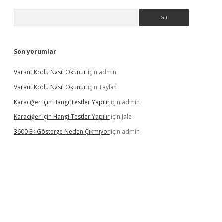
Arama
Son yorumlar
Varant Kodu Nasıl Okunur
için
admin
Varant Kodu Nasıl Okunur
için
Taylan
Karaciğer Için Hangi Testler Yapılır
için
admin
Karaciğer Için Hangi Testler Yapılır
için
Jale
3600 Ek Gösterge Neden Çıkmıyor
için
admin
etci