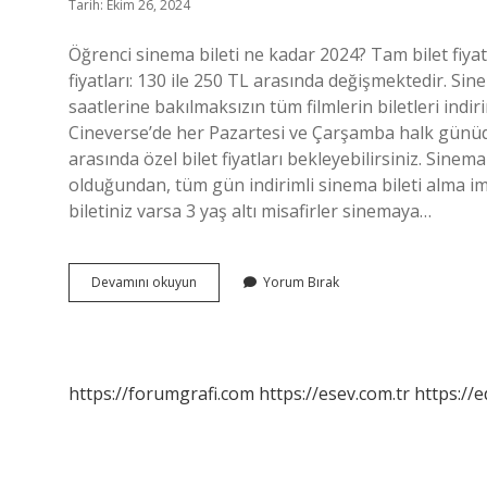
Tarih: Ekim 26, 2024
Öğrenci sinema bileti ne kadar 2024? Tam bilet fiyat
fiyatları: 130 ile 250 TL arasında değişmektedir. S
saatlerine bakılmaksızın tüm filmlerin biletleri indir
Cineverse’de her Pazartesi ve Çarşamba halk günüdür
arasında özel bilet fiyatları bekleyebilirsiniz. S
olduğundan, tüm gün indirimli sinema bileti alma i
biletiniz varsa 3 yaş altı misafirler sinemaya…
Çarşamba
Devamını okuyun
Yorum Bırak
Sinema
Kaç
Tl
https://forumgrafi.com
https://esev.com.tr
https://