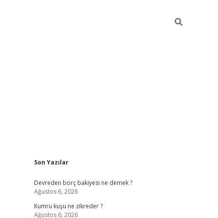
Sidebar
Son Yazılar
betci
Devreden borç bakiyesi ne demek ?
Ağustos 6, 2026
Kumru kuşu ne zikreder ?
Ağustos 6, 2026