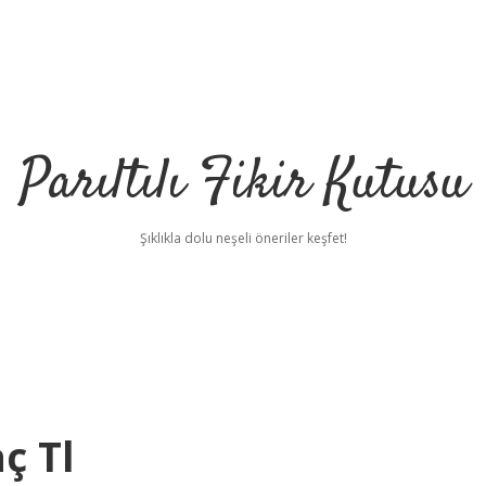
Parıltılı Fikir Kutusu
Şıklıkla dolu neşeli öneriler keşfet!
ç Tl