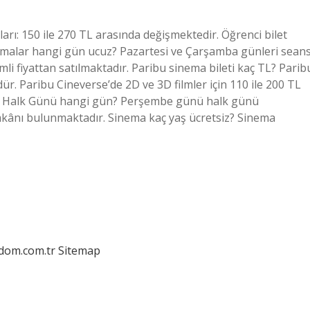
ları: 150 ile 270 TL arasında değişmektedir. Öğrenci bilet
inemalar hangi gün ucuz? Pazartesi ve Çarşamba günleri sean
imli fiyattan satılmaktadır. Paribu sinema bileti kaç TL? Parib
. Paribu Cineverse’de 2D ve 3D filmler için 110 ile 200 TL
inema Halk Günü hangi gün? Perşembe günü halk günü
mkânı bulunmaktadır. Sinema kaç yaş ücretsiz? Sinema
edom.com.tr
Sitemap