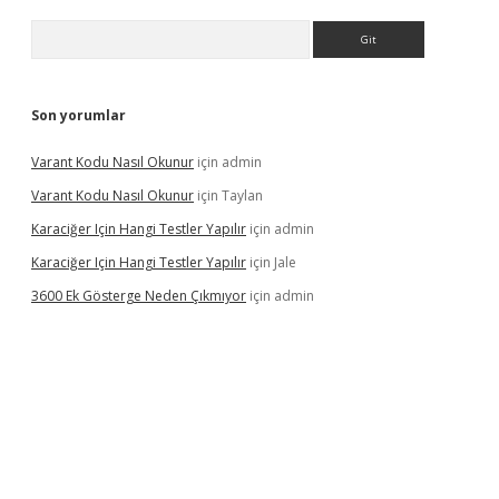
Arama
Son yorumlar
Varant Kodu Nasıl Okunur
için
admin
Varant Kodu Nasıl Okunur
için
Taylan
Karaciğer Için Hangi Testler Yapılır
için
admin
Karaciğer Için Hangi Testler Yapılır
için
Jale
3600 Ek Gösterge Neden Çıkmıyor
için
admin
tci