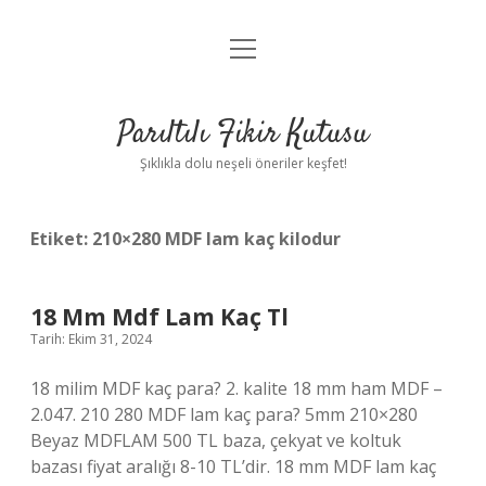
menüyü
Anasayfa
aç
Gizlilik Politikası
Parıltılı Fikir Kutusu
Yasal Uyarı
Şıklıkla dolu neşeli öneriler keşfet!
Hakkımızda
Etiket:
210×280 MDF lam kaç kilodur
18 Mm Mdf Lam Kaç Tl
Tarih: Ekim 31, 2024
18 milim MDF kaç para? 2. kalite 18 mm ham MDF –
2.047. 210 280 MDF lam kaç para? 5mm 210×280
Beyaz MDFLAM 500 TL baza, çekyat ve koltuk
bazası fiyat aralığı 8-10 TL’dir. 18 mm MDF lam kaç