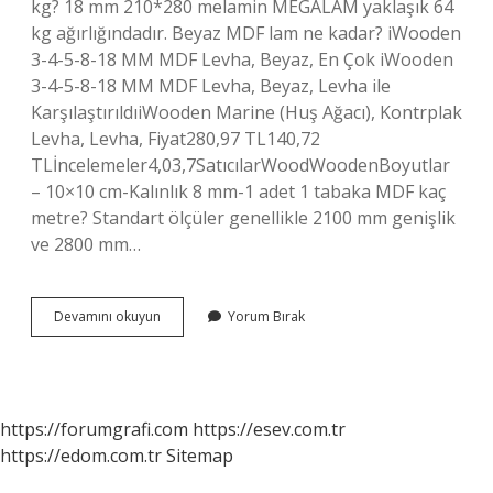
kg? 18 mm 210*280 melamin MEGALAM yaklaşık 64
kg ağırlığındadır. Beyaz MDF lam ne kadar? iWooden
3-4-5-8-18 MM MDF Levha, Beyaz, En Çok iWooden
3-4-5-8-18 MM MDF Levha, Beyaz, Levha ile
KarşılaştırıldıiWooden Marine (Huş Ağacı), Kontrplak
Levha, Levha, Fiyat280,97 TL140,72
TLİncelemeler4,03,7SatıcılarWoodWoodenBoyutlar
– 10×10 cm-Kalınlık 8 mm-1 adet 1 tabaka MDF kaç
metre? Standart ölçüler genellikle 2100 mm genişlik
ve 2800 mm…
18
Devamını okuyun
Yorum Bırak
Mm
Mdf
Lam
Kaç
Tl
https://forumgrafi.com
https://esev.com.tr
https://edom.com.tr
Sitemap