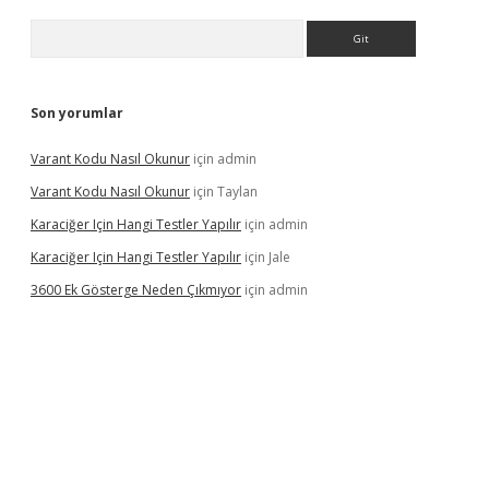
Arama
Son yorumlar
Varant Kodu Nasıl Okunur
için
admin
Varant Kodu Nasıl Okunur
için
Taylan
Karaciğer Için Hangi Testler Yapılır
için
admin
Karaciğer Için Hangi Testler Yapılır
için
Jale
3600 Ek Gösterge Neden Çıkmıyor
için
admin
betci