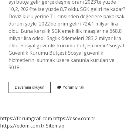
ayı bütçe gelir gerçekleşme oranı 2023’te yüzde
10,2, 2024’te ise yüzde 8,7 oldu. SGK geliri ne kadar?
Döviz kuru yerine TL cinsinden değerlere bakarsak
durum şöyle: 2022’de prim geliri 724,1 milyar lira
oldu. Buna karşılık SGK emeklilik maaşlarına 668,8
milyar lira ödedi. Sağlık ödemeleri 283,2 milyar lira
oldu. Sosyal güvenlik kurumu bütçesi nedir? Sosyal
Güvenlik Kurumu Bütçesi; Sosyal güvenlik
hizmetlerini sunmak üzere kanunla kurulan ve
5018…
Sgk
Devamını okuyun
Yorum Bırak
2024
Bütçesi
Ne
Kadar
https://forumgrafi.com
https://esev.com.tr
https://edom.com.tr
Sitemap