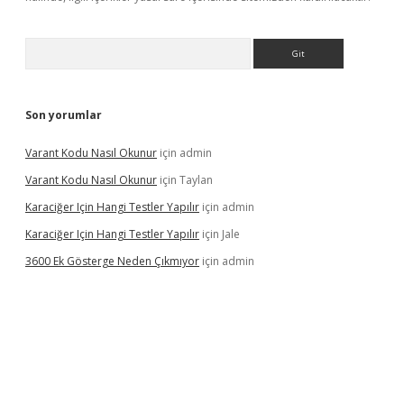
Arama
Son yorumlar
Varant Kodu Nasıl Okunur
için
admin
Varant Kodu Nasıl Okunur
için
Taylan
Karaciğer Için Hangi Testler Yapılır
için
admin
Karaciğer Için Hangi Testler Yapılır
için
Jale
3600 Ek Gösterge Neden Çıkmıyor
için
admin
etci