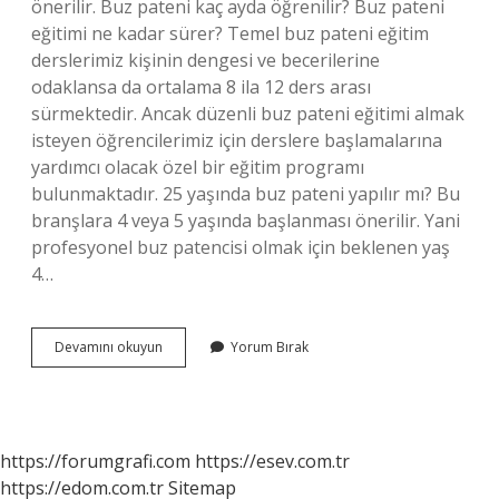
önerilir. Buz pateni kaç ayda öğrenilir? Buz pateni
eğitimi ne kadar sürer? Temel buz pateni eğitim
derslerimiz kişinin dengesi ve becerilerine
odaklansa da ortalama 8 ila 12 ders arası
sürmektedir. Ancak düzenli buz pateni eğitimi almak
isteyen öğrencilerimiz için derslere başlamalarına
yardımcı olacak özel bir eğitim programı
bulunmaktadır. 25 yaşında buz pateni yapılır mı? Bu
branşlara 4 veya 5 yaşında başlanması önerilir. Yani
profesyonel buz patencisi olmak için beklenen yaş
4…
Buz
Devamını okuyun
Yorum Bırak
Patenine
Ne
Zaman
Başlanır
https://forumgrafi.com
https://esev.com.tr
https://edom.com.tr
Sitemap