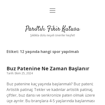
menüyü
Anasayfa
aç
Gizlilik Politikası
Parıltılı Fikir Kutusu
Yasal Uyarı
Şıklıkla dolu neşeli öneriler keşfet!
Hakkımızda
Etiket:
12 yaşında hangi spor yapılmalı
Buz Patenine Ne Zaman Başlanır
Tarih: Ekim 25, 2024
Buz patenine kaç yaşında başlanmalı? Buz pateni;
Artistik patinaj; Tekler ve kadınlar artistik patinaj,
çiftler, buz dansı ve senkronize paten olmak üzere
üçe ayrılır. Bu branşlara 4-5 yaşlarında başlanması