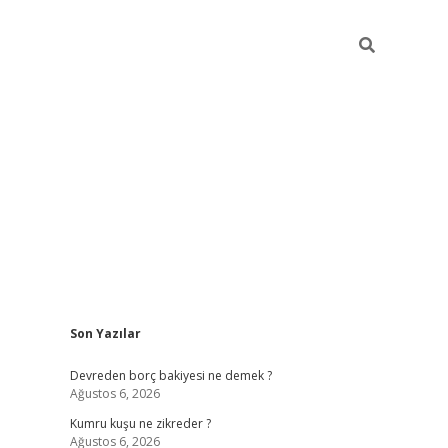
Sidebar
Son Yazılar
betci
Devreden borç bakiyesi ne demek ?
Ağustos 6, 2026
Kumru kuşu ne zikreder ?
Ağustos 6, 2026