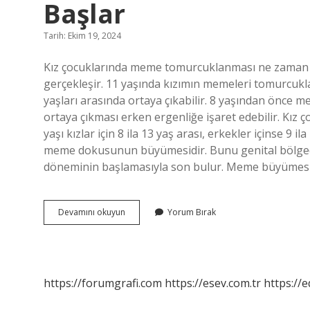
Başlar
Tarih: Ekim 19, 2024
Kız çocuklarında meme tomurcuklanması ne zaman b
gerçekleşir. 11 yaşında kızımın memeleri tomurcuklan
yaşları arasında ortaya çıkabilir. 8 yaşından önce me
ortaya çıkması erken ergenliğe işaret edebilir. Kız
yaşı kızlar için 8 ila 13 yaş arası, erkekler içinse 9 ila
meme dokusunun büyümesidir. Bunu genital bölgede v
döneminin başlamasıyla son bulur. Meme büyümesi
Memede
Devamını okuyun
Yorum Bırak
Tomurcuklanma
Kaç
Yaşında
Başlar
https://forumgrafi.com
https://esev.com.tr
https://