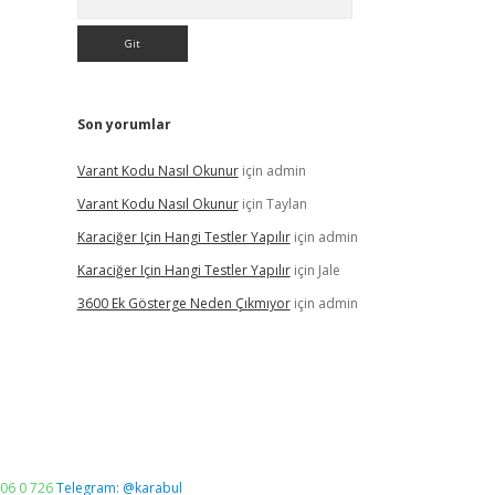
Son yorumlar
Varant Kodu Nasıl Okunur
için
admin
Varant Kodu Nasıl Okunur
için
Taylan
Karaciğer Için Hangi Testler Yapılır
için
admin
Karaciğer Için Hangi Testler Yapılır
için
Jale
3600 Ek Gösterge Neden Çıkmıyor
için
admin
06 0 726
Telegram: @karabul