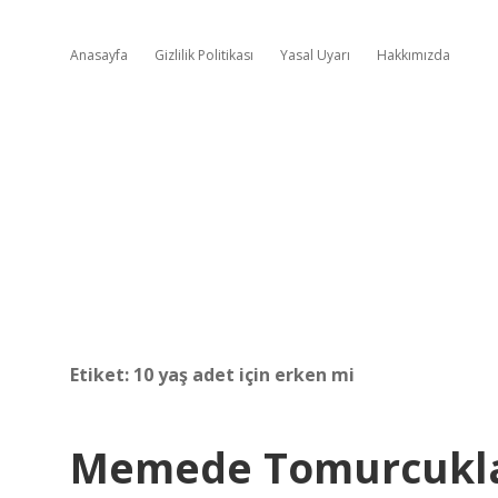
Anasayfa
Gizlilik Politikası
Yasal Uyarı
Hakkımızda
Etiket:
10 yaş adet için erken mi
Memede Tomurcukla