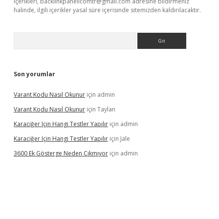
içerikleri,
backlinkpanelicomtr@gmail.com
adresine bildirmeniz
halinde, ilgili içerikler yasal süre içerisinde sitemizden kaldırılacaktır.
Arama
Son yorumlar
Varant Kodu Nasıl Okunur
için
admin
Varant Kodu Nasıl Okunur
için
Taylan
Karaciğer Için Hangi Testler Yapılır
için
admin
Karaciğer Için Hangi Testler Yapılır
için
Jale
3600 Ek Gösterge Neden Çıkmıyor
için
admin