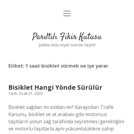
menüyü
Anasayfa
aç
Gizlilik Politikası
Parıltılı Fikir Kutusu
Yasal Uyarı
Şıklıkla dolu neşeli öneriler keşfet!
Hakkımızda
Etiket:
1 saat bisiklet sürmek ne işe yarar
Bisiklet Hangi Yönde Sürülür
Tarih: Ocak 21, 2025
Bisiklet sağdan mı soldan mı? Karayolları Trafik
Kanunu, bisiklet ve at arabası gibi motorsuz
taşıtların yolun sağ tarafında seyretmesi gerektiğini
ve motorlu taşıtlarla aynı yükümlülüklere sahip